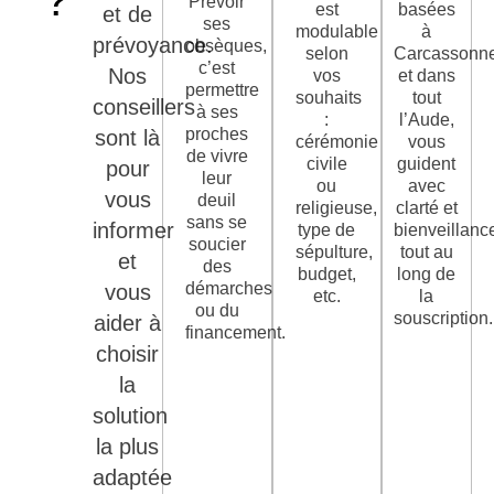
?
Prévoir
est
basées
et de
ses
modulable
à
prévoyance.
obsèques,
selon
Carcassonn
c’est
Nos
vos
et dans
permettre
souhaits
tout
conseillers
à ses
:
l’Aude,
proches
sont là
cérémonie
vous
de vivre
civile
guident
pour
leur
ou
avec
vous
deuil
religieuse,
clarté et
sans se
informer
type de
bienveillanc
soucier
sépulture,
tout au
et
des
budget,
long de
démarches
vous
etc.
la
ou du
souscription.
aider à
financement.
choisir
la
solution
la plus
adaptée