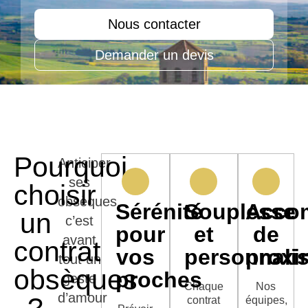
Nous contacter
Demander un devis
Pourquoi
Anticiper
ses
choisir
obsèques,
Sérénité
Souplesse
Acco
un
c’est
pour
et
de
avant
contrat
vos
personnalis
proxi
tout un
obsèques
proches
geste
Chaque
Nos
d’amour
contrat
équipes,