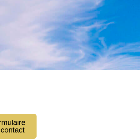
rmulaire
 contact