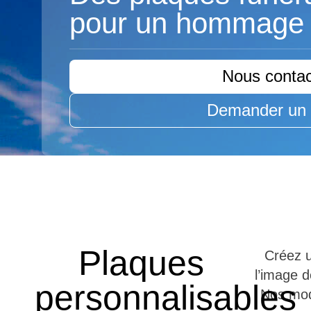
pour
un hommage 
Nous contac
Demander un 
Plaques
Créez u
l’image d
personnalisables
Nos mod