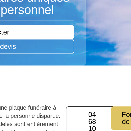
personnel
ter
devis
ne plaque funéraire à
04
Fo
e la personne disparue.
68
de
èles sont entièrement
10