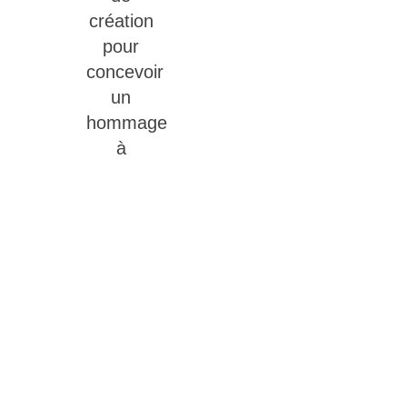
création
pour
concevoir
un
hommage
à
l’image
de vos
proches.